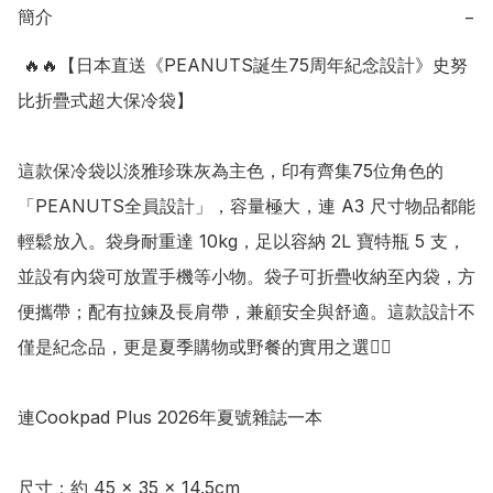
簡介
−
 🔥🔥【日本直送《PEANUTS誕生75周年紀念設計》史努
比折疊式超大保冷袋】

這款保冷袋以淡雅珍珠灰為主色，印有齊集75位角色的
「PEANUTS全員設計」，容量極大，連 A3 尺寸物品都能
輕鬆放入。袋身耐重達 10kg，足以容納 2L 寶特瓶 5 支，
並設有內袋可放置手機等小物。袋子可折疊收納至內袋，方
便攜帶；配有拉鍊及長肩帶，兼顧安全與舒適。這款設計不
僅是紀念品，更是夏季購物或野餐的實用之選👍🏻

連Cookpad Plus 2026年夏號雜誌一本

尺寸：約 45 × 35 × 14.5cm
