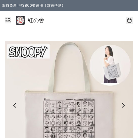
限時免運! 滿$800並選用【京東快遞】
紅の舍