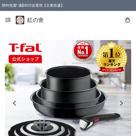
限時免運! 滿$800並選用【京東快遞】
紅の舍