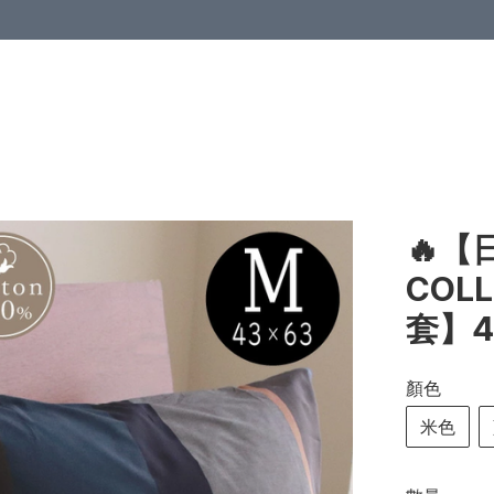
🔥【
COL
套】4
顏色
米色