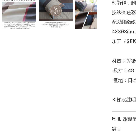
棉製作，觸
技法令色彩
配以細緻線
43×63
加工（SEK
材質：先染
 尺寸：43 × 63 cm

 產地：日本

💢如沒註
___________
💬 唔想
組：
