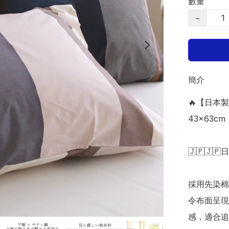
數量
−
簡介
🔥【日本製
43×63cm

🇯🇵🇯🇵
採用先染棉
令布面呈現
感，適合追