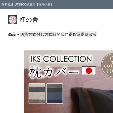
限時免運! 滿$800並選用【京東快遞】
紅の舍
商品
送貨方式
付款方式
關於我們
退貨及退款政策