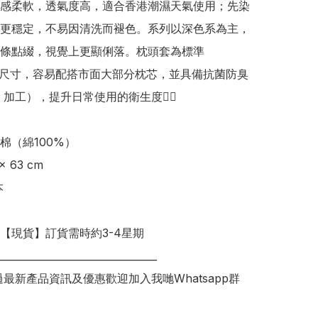
感柔軟，透氣度高，適合香港潮濕天氣使用；先染
更穩定，不易因清洗而褪色。系列以深色系為主，
條點綴，視覺上更顯俐落。枕頭套為標準 
cm 尺寸，容易配搭市面大部分枕芯，並具備抗菌防臭
 加工），提升日常使用的衛生度👍🏻 

棉（綿100%）

明【現貨】訂貨需時約3-4星期

________________________________

錯過最新產品資訊及優惠歡迎加入我哋Whatsapp群