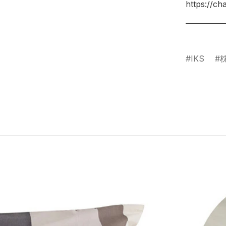
https://c
___________
IKS