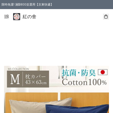
限時免運! 滿$800並選用【京東快遞】
紅の舍