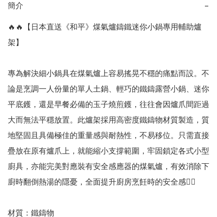
簡介
−
🔥🔥【日本直送《和平》煤氣爐鑄鐵迷你小鍋專用輔助爐
架】

專為解決細小鍋具在煤氣爐上容易搖晃不穩的痛點而設。不
論是烹調一人份量的單人土鍋、輕巧的鐵鑄露營小鍋、迷你
平底鑊，還是早餐必備的玉子燒煎鑊，往往會因爐爪間距過
大而無法平穩放置。此爐架採用高密度鐵鑄物材質製造，質
地堅固且具備極佳的重量感與耐熱性，不易移位。只需直接
疊放在原有爐爪上，就能縮小支撐範圍，牢固鎖定各式小型
廚具，亦能完美對應裝有安全感應器的煤氣爐，有效消除下
廚時翻倒熱湯的隱憂，全面提升廚房烹飪時的安全感👍🏻

材質：鐵鑄物
