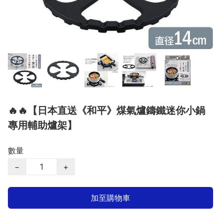
🔥🔥【日本直送《和平》煤氣爐鑄鐵迷你小鍋
專用輔助爐架】
數量
−
+
加至購物車