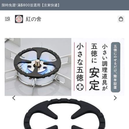
限時免運! 滿$800並選用【京東快遞】
紅の舍