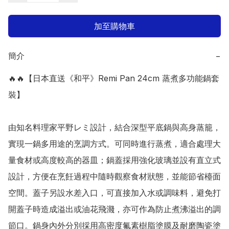
加至購物車
簡介
−
🔥🔥【日本直送《和平》Remi Pan 24cm 蒸煮多功能鍋套
裝】

由知名料理家平野レミ設計，結合深型平底鍋與高身蒸籠，
實現一鍋多用途的烹調方式。可同時進行蒸煮，適合處理大
量食材或高度較高的器皿；鍋蓋採用強化玻璃並設有直立式
設計，方便在烹飪過程中隨時觀察食材狀態，並能節省檯面
空間。蓋子另設水差入口，可直接加入水或調味料，避免打
開蓋子時造成溢出或油花飛濺，亦可作為防止煮沸溢出的調
節口。鍋身內外分別採用高密度氟素樹脂塗膜及耐磨陶瓷塗