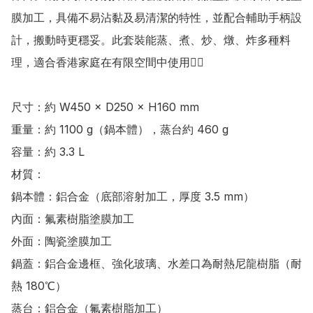
膜加工，具備不易沾黏及易清潔的特性，並配合輔助手柄設
計，搬動時更穩妥。此套裝能蒸、煮、炒、燉、炸多種料
理，適合香港家庭在有限空間中使用👍🏻

尺寸：約 W450 × D250 × H160 mm 

重量：約 1100 g（鍋本體），蒸台約 460 g

容量：約 3.3 L

材質：

鍋本體：鋁合金（底部溶射加工，厚度 3.5 mm）

內面：氟素樹脂塗膜加工

外面：陶瓷塗膜加工

鍋蓋：鋁合金邊框、強化玻璃、水差口為耐熱尼龍樹脂（耐
熱 180℃）

蒸台：鋁合金（氟素樹脂加工）
