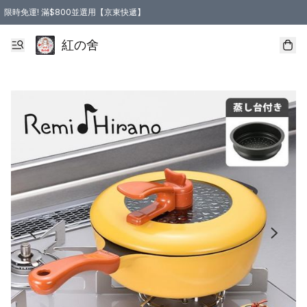
限時免運! 滿$800並選用【京東快遞】
紅の舍