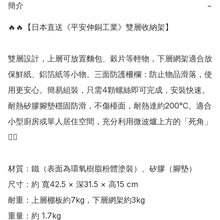
簡介
−
🔥🔥【日本直送《平安伸銅工業》雙層收納架】

雙層設計，上層可放置麵包、穀片等輕物，下層網架適合放
保鮮紙、鋁箔紙等小物。三面防護柵欄：防止物品滑落，使
用更安心。簡易組裝，只需4顆螺絲即可完成，安裝快速。
耐熱矽膠腳墊穩固防滑，不傷檯面，耐熱達約200°C。適合
小型廚房或單人居住空間，充分利用微波爐上方的「死角」
👍🏻

材質：鐵（表面為環氧樹脂粉體塗裝）、矽膠（腳墊）  

尺寸：約 寬42.5 × 深31.5 × 高15 cm 

耐重：上層棚板約7kg，下層網架約3kg 

重量：約 1.7kg 
