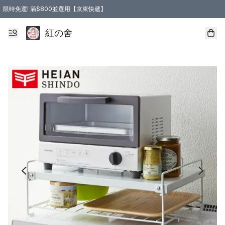
限時免運! 滿$800並選用【京東快遞】
紅の舍