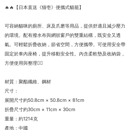
🔥🔥【日本直送《猫壱》便攜式貓籠】

可容納貓咪的廁所、床及爪磨等用品，提供舒適且減少壓力
的環境。配有撥水布與網狀窗戶的雙重結構，既安全又透
氣。可輕鬆折疊收納，節省空間，方便攜帶。可使用安全帶
固定於車內座椅，提升移動安全性。內含柔軟墊及收納袋，
方便使用與整理👍🏻

材質：聚酯纖維、鋼材

尺寸：

展開尺寸約50.8cm × 50.8cm × 81cm

折疊尺寸約30cm × 11cm × 30cm

重量：約1214克

產地：中國
