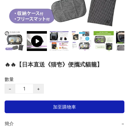
🔥🔥【日本直送《猫壱》便攜式貓籠】
數量
−
+
加至購物車
簡介
−