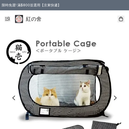
限時免運! 滿$800並選用【京東快遞】
紅の舍