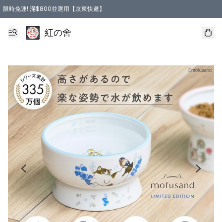
限時免運! 滿$800並選用【京東快遞】
紅の舍