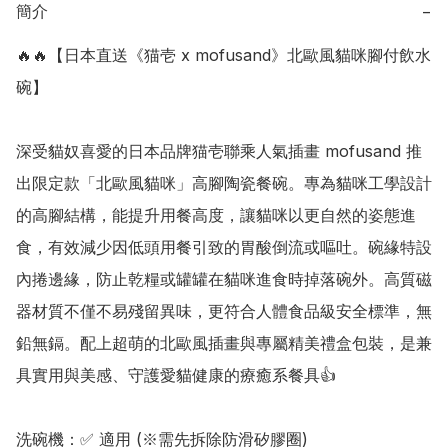
簡介
−
🔥🔥【日本直送《猫壱 x mofusand》北歐風貓咪腳付飲水
碗】

深受貓奴喜愛的日本品牌猫壱聯乘人氣插畫 mofusand 推
出限定款「北歐風貓咪」高腳陶瓷餐碗。專為貓咪工學設計
的高腳結構，能提升用餐高度，讓貓咪以更自然的姿態進
食，有效減少因低頭用餐引致的胃酸倒流或嘔吐。碗緣特設
內捲邊緣，防止乾糧或罐罐在貓咪進食時掉落碗外。高質磁
器材質不僅不易殘留異味，更符合人體食品級安全標準，無
鉛無鎘。配上超萌的北歐風插畫與專屬精美禮盒包裝，是兼
具實用與美感、守護愛貓健康的療癒系餐具👍 

洗碗機：✅ 適用 (※需先拆除防滑矽膠圈)
