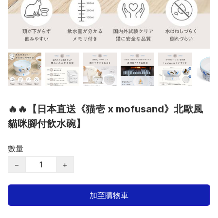
🔥🔥【日本直送《猫壱 x mofusand》北歐風
貓咪腳付飲水碗】
數量
−
+
加至購物車