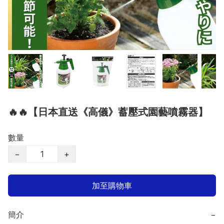
🔥🔥【日本直送《高儀》蓄壓式園藝噴霧器】
數量
−
+
加至購物車
簡介
−