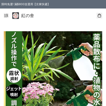
限時免運! 滿$800並選用【京東快遞】
紅の舍