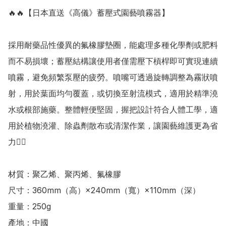
🔥🔥【日本直送《高儀》蓄壓式園藝噴霧器】

採用耐藥品性優異的氟橡膠墊圈，能處理多種化學劑或肥料
而不易損壞；蓄壓結構讓使用者僅需壓下槓桿即可實現連續
噴霧，避免頻繁泵壓的疲勞。噴嘴可透過旋轉調整為霧狀噴
射，用於葉面均勻覆蓋，或切換至射流模式，適用於精準澆
水或根部施藥。整體輕便堅固，握把設計符合人體工學，適
用於植物澆灌、除蟲劑散布或清潔作業，讓園藝維護更為省
力👍🏻

材質：聚乙烯、聚丙烯、氟橡膠

尺寸：360mm（高）×240mm（寬）×110mm（深）

重量：250g

產地：中國
