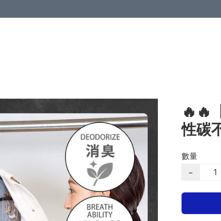
🔥
性碳
數量
−