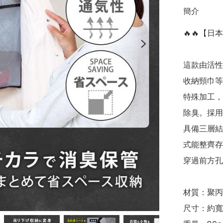
簡介
🔥🔥【
這款由活性
收納頸巾等
特殊加工，
除臭。採用
具備三層結
式能整齊存
穿過前方孔
材質：聚丙
尺寸：約寬 44