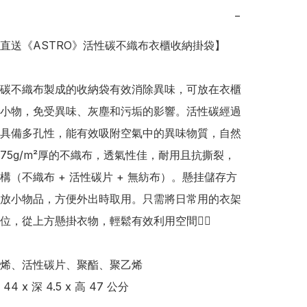
−
日本直送《ASTRO》活性碳不織布衣櫃收納掛袋】

碳不織布製成的收納袋有效消除異味，可放在衣櫃
小物，免受異味、灰塵和污垢的影響。活性碳經過
具備多孔性，能有效吸附空氣中的異味物質，自然
75g/m²厚的不織布，透氣性佳，耐用且抗撕裂，
構（不織布 + 活性碳片 + 無紡布）。懸挂儲存方
放小物品，方便外出時取用。只需將日常用的衣架
位，從上方懸掛衣物，輕鬆有效利用空間👍🏻

烯、活性碳片、聚酯、聚乙烯

 x 深 4.5 x 高 47 公分
