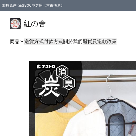
限時免運! 滿$800並選用【京東快遞】
紅の舍
商品
送貨方式
付款方式
關於我們
退貨及退款政策