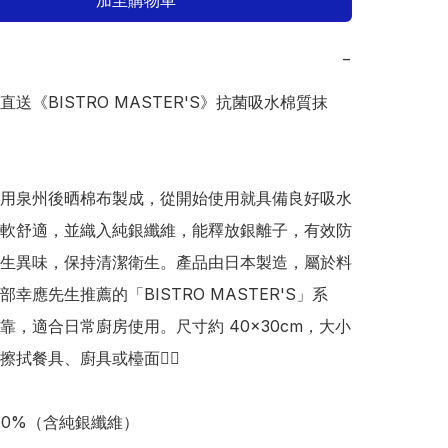
加至購物車
−
本直送《BISTRO MASTER'S》抗菌吸水棉質抹
用泉州後晒棉布製成，從開始使用就具備良好吸水
軟舒適，並織入純銀纖維，能釋放銀離子，有效防
生異味，保持清潔衛生。產品由日本製造，屬於料
幸應先生推薦的「BISTRO MASTER'S」系
靠，適合日常廚房使用。尺寸約 40×30cm，大小
拭餐具、廚具或檯面👍🏻

00%（含純銀纖維）
