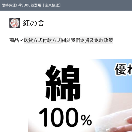
限時免運! 滿$800並選用【京東快遞】
紅の舍
商品
送貨方式
付款方式
關於我們
退貨及退款政策