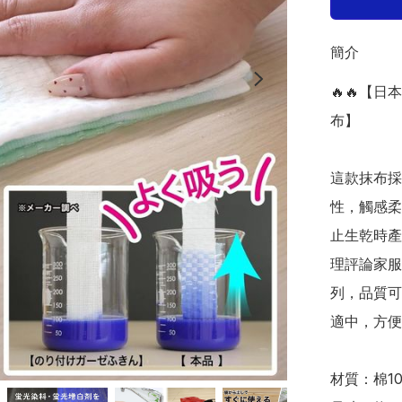
簡介
🔥🔥【日
布】

這款抹布採
性，觸感柔
止生乾時產
理評論家服部
列，品質可
適中，方便擦
材質：棉1