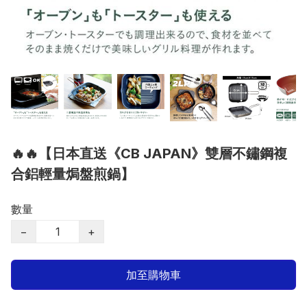
🔥🔥【日本直送《CB JAPAN》雙層不鏽鋼複
合鋁輕量焗盤煎鍋】
數量
−
+
加至購物車