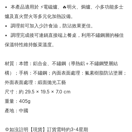
•	本產品適用於 ⚡電磁爐、🔥明火、焗爐、小多功能多士
爐及直火營火等多元化加熱設備。

•	調理前可加入少許食油，防沾效果更佳。

•	調理完成後可連鍋直接端上餐桌，利用不鏽鋼層的極佳
保溫特性維持飯菜溫度。

材質：本體：鋁合金、不鏽鋼（導熱鋁＋不鏽鋼雙層結
構）；手柄：不鏽鋼；內面表面處理：氟素樹脂防沾塗層；
外面表面處理：緞面拋光工藝

尺寸：約 29.5 × 19.5 × 7.0 cm

重量：405g

產地：中國

💢如沒註明【現貨】訂貨需時約3-4星期
