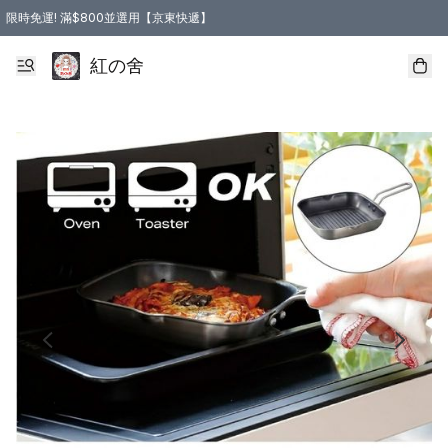
限時免運! 滿$800並選用【京東快遞】
紅の舍