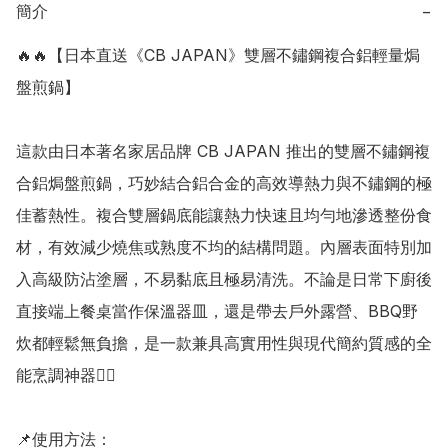
簡介
−
🔥🔥【日本直送《CB JAPAN》雙層不鏽鋼複合鋁輕量焗
盤煎鍋】

這款由日本著名家居品牌 CB JAPAN 推出的雙層不鏽鋼複
合鋁焗盤煎鍋，巧妙結合鋁合金的高效導熱力與不鏽鋼的極
佳蓄熱性。複合雙層鍋底能讓熱力快速且均勻地滲透整份食
材，有效減少燒焦或熟度不均的結構問題。內層表面特別加
入高級防沾塗層，不易黏底且極易清洗。不論是日常下廚後
直接端上餐桌當作保溫器皿，還是帶去戶外露營、BBQ野
炊都輕鬆無負擔，是一款兼具高實用性與現代簡約質感的全
能烹調神器👍🏻

📌使用方法：
