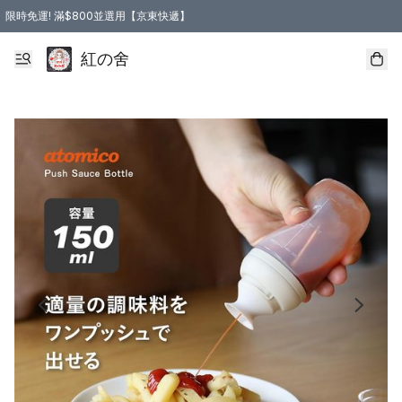
限時免運! 滿$800並選用【京東快遞】
紅の舍