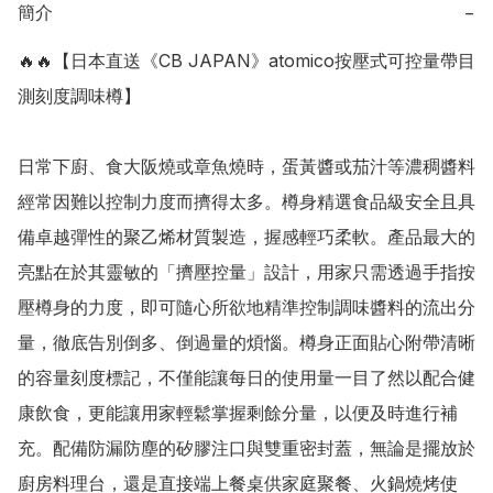
簡介
−
🔥🔥【日本直送《CB JAPAN》atomico按壓式可控量帶目
測刻度調味樽】

日常下廚、食大阪燒或章魚燒時，蛋黃醬或茄汁等濃稠醬料
經常因難以控制力度而擠得太多。樽身精選食品級安全且具
備卓越彈性的聚乙烯材質製造，握感輕巧柔軟。產品最大的
亮點在於其靈敏的「擠壓控量」設計，用家只需透過手指按
壓樽身的力度，即可隨心所欲地精準控制調味醬料的流出分
量，徹底告別倒多、倒過量的煩惱。樽身正面貼心附帶清晰
的容量刻度標記，不僅能讓每日的使用量一目了然以配合健
康飲食，更能讓用家輕鬆掌握剩餘分量，以便及時進行補
充。配備防漏防塵的矽膠注口與雙重密封蓋，無論是擺放於
廚房料理台，還是直接端上餐桌供家庭聚餐、火鍋燒烤使