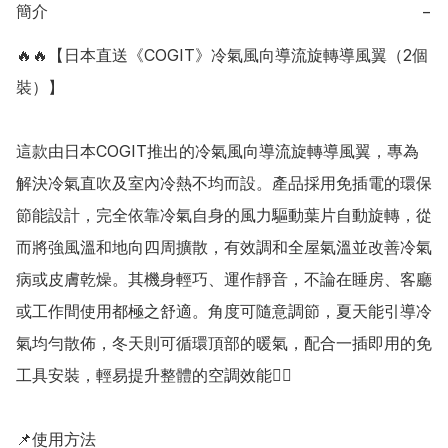
簡介
−
🔥🔥【日本直送《COGIT》冷氣風向導流旋轉導風翼（2個
裝）】

這款由日本COGIT推出的冷氣風向導流旋轉導風翼，專為
解決冷氣直吹及室內冷熱不均而設。產品採用免插電的環保
節能設計，完全依靠冷氣自身的風力驅動葉片自動旋轉，從
而將強風溫和地向四周擴散，有效調和全屋氣溫並改善冷氣
病或皮膚乾燥。其機身輕巧、運作靜音，不論在睡房、客廳
或工作間使用都極之舒適。角度可隨意調節，夏天能引導冷
氣均勻散佈，冬天則可循環頂部的暖氣，配合一插即用的免
工具安裝，輕易提升整體的空調效能👍🏻

📌使用方法
