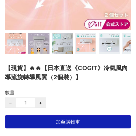
【現貨】🔥🔥【日本直送《COGIT》冷氣風向
導流旋轉導風翼（2個裝）】
數量
−
+
加至購物車