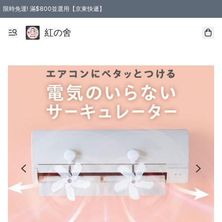
限時免運! 滿$800並選用【京東快遞】
紅の舍