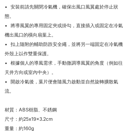
•	安裝前請先關閉冷氣機，確保出風口風翼處於停止狀
態。

•	將導風翼的專用固定夾或掛勾，直接插入或固定在冷氣
機出風口的橫向扇葉上。

•	扣上隨附的輔助防跌安全繩，並將另一端固定在冷氣機
外殼上以作雙重保護。

•	根據個人的導風需求，手動微調導風翼的角度（例如往
天井方向或室內中央）。

•	開啟冷氣後，葉片便會隨風力啟動並自然旋轉擴散氣
流。

材質：ABS樹脂、不銹鋼

尺寸：約25x19x3.2cm

重量：約160g
