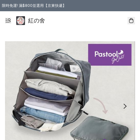
限時免運! 滿$800並選用【京東快遞】
紅の舍