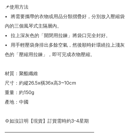
📌使用方法

•	將需要攜帶的衣物或用品分類摺疊好，分別放入壓縮袋
內的三個風琴式主隔層內。

•	拉上深灰色的「開閉用拉鍊」將袋口完全封好。

•	用手輕壓袋身排出多餘空氣，然後順時針環繞拉上淺灰
色的「壓縮用拉鍊」，即可完成衣物壓縮。

材質：聚酯纖維

尺寸：約縱26.5x橫36x高3~10cm

重量：約150g

產地：中國

💢如沒註明【現貨】訂貨需時約3-4星期

___________________________________________
