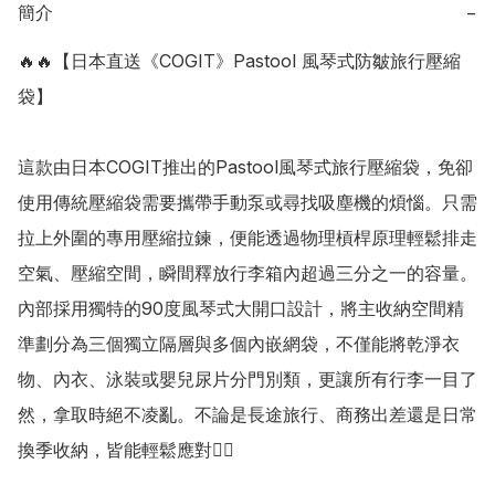
簡介
−
🔥🔥【日本直送《COGIT》Pastool 風琴式防皺旅行壓縮
袋】

這款由日本COGIT推出的Pastool風琴式旅行壓縮袋，免卻
使用傳統壓縮袋需要攜帶手動泵或尋找吸塵機的煩惱。只需
拉上外圍的專用壓縮拉鍊，便能透過物理槓桿原理輕鬆排走
空氣、壓縮空間，瞬間釋放行李箱內超過三分之一的容量。
內部採用獨特的90度風琴式大開口設計，將主收納空間精
準劃分為三個獨立隔層與多個內嵌網袋，不僅能將乾淨衣
物、內衣、泳裝或嬰兒尿片分門別類，更讓所有行李一目了
然，拿取時絕不凌亂。不論是長途旅行、商務出差還是日常
換季收納，皆能輕鬆應對👍🏻
