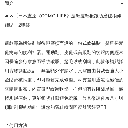
簡介
−
🔥🔥【日本直送《COMO LIFE》波鞋皮鞋後跟防磨破損修
補貼】2塊裝

這款專為解決鞋履後跟磨損而設的自粘式修補貼，是延長愛
鞋壽命的便利神器。運動鞋、皮鞋或高跟鞋的後跟內側經常
因長途步行摩擦而導致破爛、起毛球或刮腳，此款修補貼採
用背膠撕貼設計，無需額外塗膠水，只需自由剪裁合適大小
並貼於破損處，即可輕鬆完成修復。材質選用通氣性極佳的
立體網眼布，內置微型緩衝軟墊，不但能有效阻隔摩擦、減
輕步履痛楚，更能鎖緊鞋跟避免鬆脫，兼具微調鞋履尺寸與
預防刮腳的功能，讓您的舊鞋瞬間回復舒適好穿👍🏻

📌使用方法
