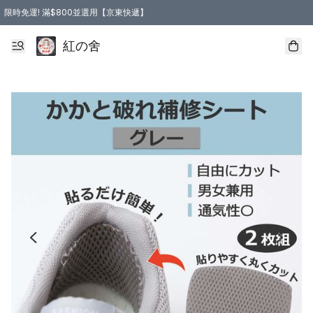
限時免運! 滿$800並選用【京東快遞】
紅の舍