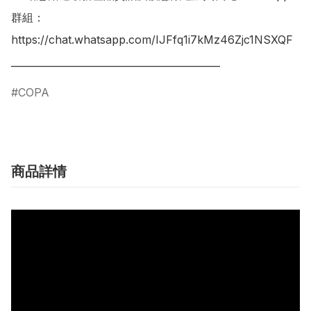
群組：

https://chat.whatsapp.com/IJFfq1i7kMz46Zjc1NSXQF

COPA
商品詳情