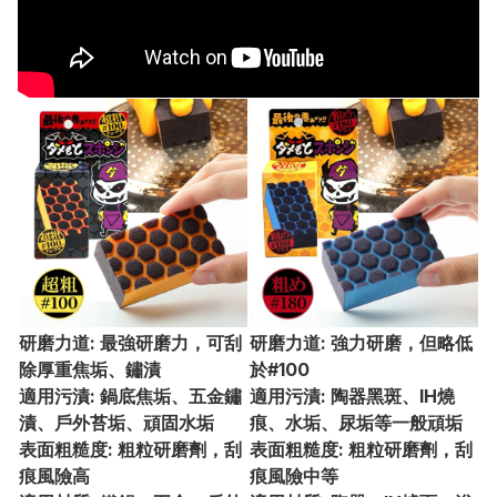
研磨力道: 最強研磨力，可刮
研磨力道: 強力研磨，但略低
除厚重焦垢、鏽漬
於#100
適用污漬: 鍋底焦垢、五金鏽
適用污漬: 陶器黑斑、IH燒
漬、戶外苔垢、頑固水垢
痕、水垢、尿垢等一般頑垢
表面粗糙度: 粗粒研磨劑，刮
表面粗糙度: 粗粒研磨劑，刮
痕風險高
痕風險中等