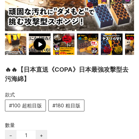
🔥🔥【日本直送《COPA》日本最強攻擊型去
污海綿】
款式
#100 超粗目版
#180 粗目版
數量
−
+