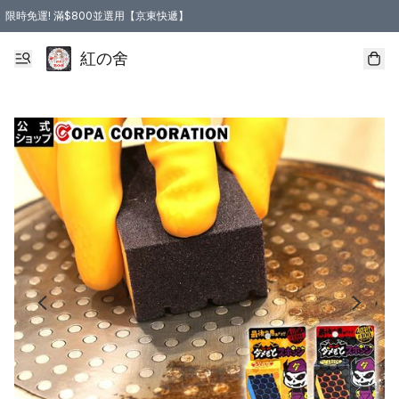
限時免運! 滿$800並選用【京東快遞】
紅の舍