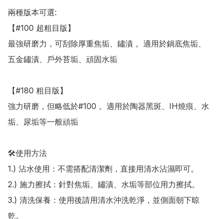
兩種版本可選:

【#100 超粗目版】 

最強研磨力，可刮除厚重焦垢、鏽漬 。適用於鍋底焦垢、
五金鏽漬、戶外苔垢、頑固水垢 

【#180 粗目版】 

強力研磨，但略低於#100 。適用於陶器黑斑、IH燒痕、水
垢、尿垢等一般頑垢 

🛠️使用方法

1.) 沾水使用：不需搭配清潔劑，直接用清水沾濕即可。

2.) 施力擦拭：針對焦垢、鏽漬、水垢等部位用力擦拭。

3.) 清洗保養：使用後請用清水沖洗乾淨，並側面朝下晾
乾。
