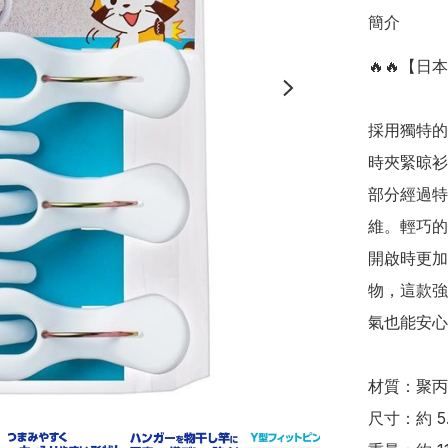
簡介
🔥🔥【日
採用獨特的
時夾緊晾衫
部分經過特
維。輕巧的
開啟時更加
物，這款強
氣也能安心晾衫
材質：聚丙
尺寸：約 5.6 