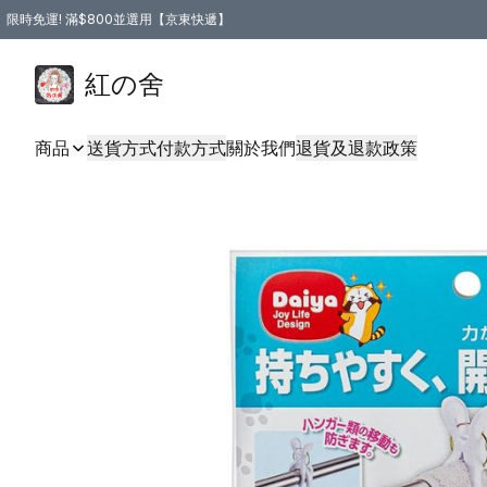
限時免運! 滿$800並選用【京東快遞】
紅の舍
商品
送貨方式
付款方式
關於我們
退貨及退款政策