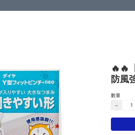
🔥
防風強
數量
−