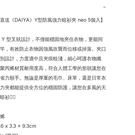
−
本直送《DAIYA》Y型防風強力晾衫夾 neo 5個入】

 Y 型叉狀設計，不僅能穩固地夾住衣物，更能同
竿，有效防止衣物因強風吹襲而位移或掉落。夾口
別設計，力度適中且夾痕較淺，細心呵護衣物纖
聚丙烯材質耐用度高，符合人體工學的形狀讓您在
省力順手。無論是厚重的毛巾、床單，還是日常衣
力夾都能提供全方位的穩固防護，讓您在多風的天
👍🏻

烯

x 3.3 x 9.3cm
