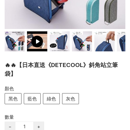
🔥🔥【日本直送《DETECOOL》斜角站立筆
袋】
顏色
黑色
藍色
綠色
灰色
數量
−
+