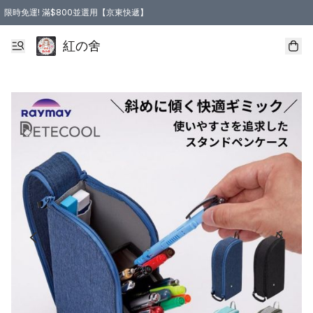
限時免運! 滿$800並選用【京東快遞】
紅の舍