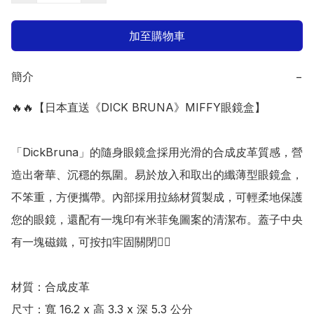
加至購物車
簡介
−
🔥🔥【日本直送《DICK BRUNA》MIFFY眼鏡盒】

「DickBruna」的隨身眼鏡盒採用光滑的合成皮革質感，營
造出奢華、沉穩的氛圍。易於放入和取出的纖薄型眼鏡盒，
不笨重，方便攜帶。內部採用拉絲材質製成，可輕柔地保護
您的眼鏡，還配有一塊印有米菲兔圖案的清潔布。蓋子中央
有一塊磁鐵，可按扣牢固關閉👍🏻

材質：合成皮革

尺寸：寬 16.2 x 高 3.3 x 深 5.3 公分
