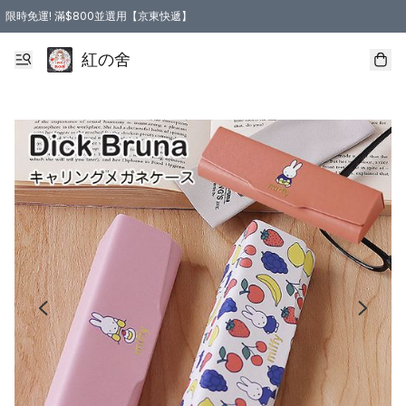
限時免運! 滿$800並選用【京東快遞】
紅の舍