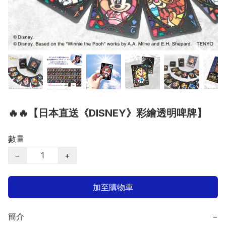
🔥🔥【日本直送《DISNEY》彩繪透明啤牌】
數量
−
+
加至購物車
簡介
−