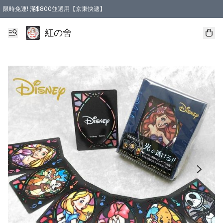
限時免運! 滿$800並選用【京東快遞】
紅の舍