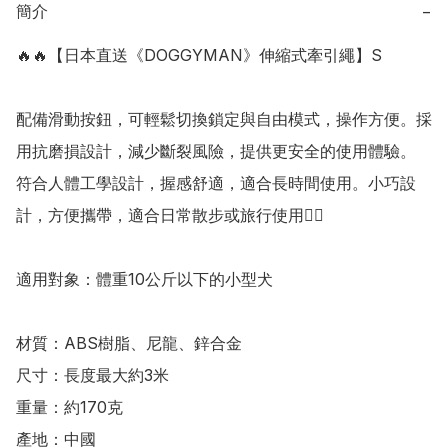
簡介
−
🔥🔥【日本直送《DOGGYMAN》伸縮式牽引繩】S

配備滑動按鈕，可輕鬆切換鎖定與自由模式，操作方便。採
用抗磨損設計，減少斷裂風險，提供更安全的使用體驗。 
符合人體工學設計，握感舒適，適合長時間使用。小巧設
計，方便攜帶，適合日常散步或旅行使用👍🏻

適用對象：體重10公斤以下的小型犬

材質：ABS樹脂、尼龍、鋅合金

尺寸：長度最大約3米

重量：約170克

產地：中國
