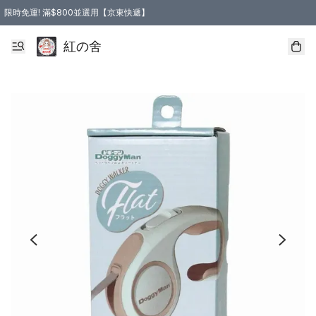
限時免運! 滿$800並選用【京東快遞】
紅の舍