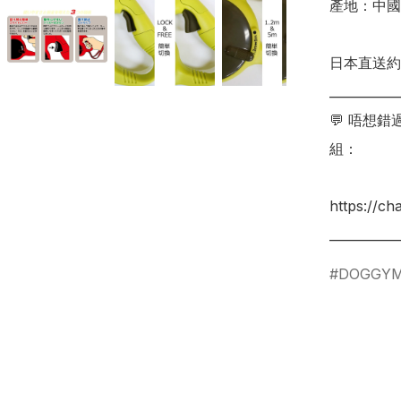
產地：中國

日本直送約3
___________
💬 唔想
組：

https://c
DOGGY