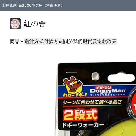
限時免運! 滿$800並選用【京東快遞】
紅の舍
商品
送貨方式
付款方式
關於我們
退貨及退款政策