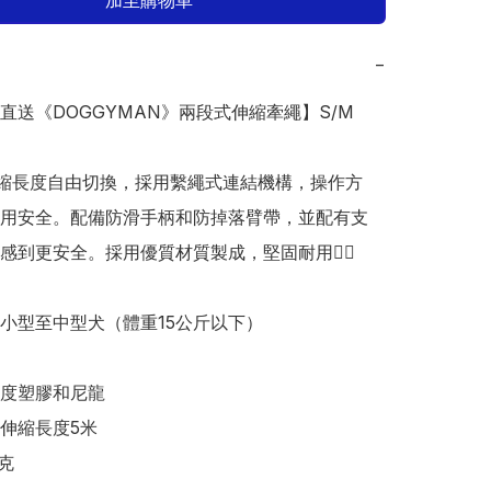
加至購物車
−
本直送《DOGGYMAN》兩段式伸縮牽繩】S/M

m伸縮長度自由切換，採用繫繩式連結機構，操作方
用安全。配備防滑手柄和防掉落臂帶，並配有支
感到更安全。採用優質材質製成，堅固耐用👍🏻

小型至中型犬（體重15公斤以下）

度塑膠和尼龍

伸縮長度5米

克
