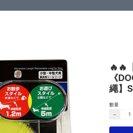
🔥
《DO
繩】S
數量
−