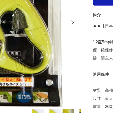
簡介
🔥🔥【日
1.2至5
便，確保使
撐，讓主人
適用條件：
材質：高強
尺寸：最大
重量：260