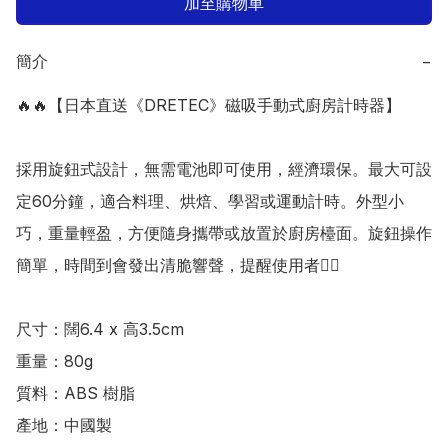
加至購物車
簡介
−
🔥🔥【日本直送《DRETEC》磁吸手動式廚房計時器】

採用旋鈕式設計，無需電池即可使用，經濟環保。最大可設
定60分鐘，適合料理、烘焙、學習或運動計時。外型小
巧，重量輕盈，方便隨身攜帶或放置於廚房檯面。旋鈕操作
簡單，時間到會發出清脆響聲，提醒使用者👍🏻

尺寸：闊6.4 x 高3.5cm

重量：80g

質料：ABS 樹脂

產地：中國製
