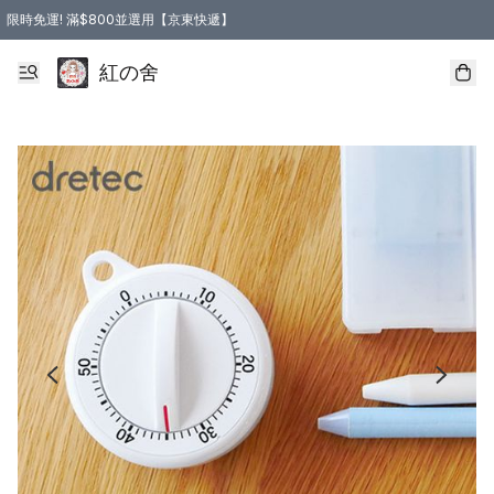
限時免運! 滿$800並選用【京東快遞】
紅の舍