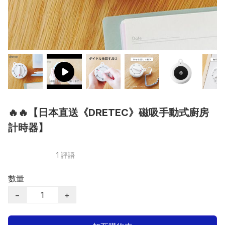
🔥🔥【日本直送《DRETEC》磁吸手動式廚房
計時器】
1 評語
數量
−
+