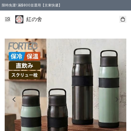
限時免運! 滿$800並選用【京東快遞】
紅の舍