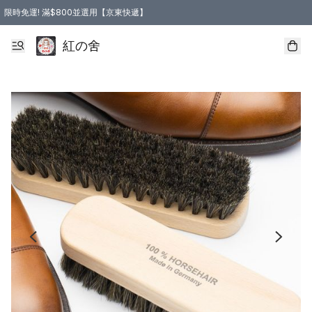
限時免運! 滿$800並選用【京東快遞】
紅の舍