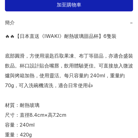
加至購物車
簡介
−
🔥🔥【日本直送《IWAKI》耐熱玻璃甜品杯】6隻裝

底部圓滑，方便用湯匙舀取果凍、布丁等甜品，亦適合盛裝
飲品。杯口設計貼合嘴唇，飲用體驗更佳。可直接放入微波
爐與烤箱加熱，使用靈活。每只容量約 240ml，重量約 
70g，可入洗碗機清洗，適合日常使用👍

材質：耐熱玻璃 

尺寸：直徑8.4cm×高7.2cm  

容量：240ml

重量：420g 
