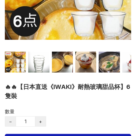
🔥🔥【日本直送《IWAKI》耐熱玻璃甜品杯】6
隻裝
數量
−
+