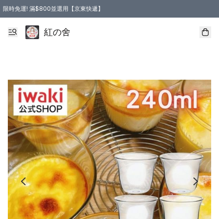
限時免運! 滿$800並選用【京東快遞】
紅の舍