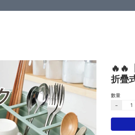
🔥
折疊
數量
−