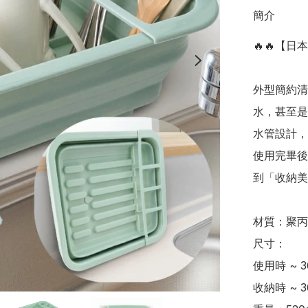
簡介
🔥🔥【日
外型簡約清
水，甚至是
水管設計，
使用完畢後
到「收納美學
材質：聚丙烯
尺寸：

使用時 ~ 36
收納時 ~ 36