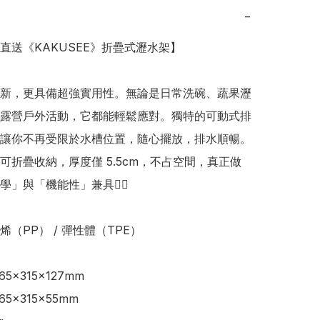
−
本直送《KAKUSEE》折疊式瀝水架】 

新，更具備超強實用性。無論是日常洗碗、蔬果瀝
露營戶外活動，它都能輕鬆應對。獨特的可動式排
讓你不再受限於水槽位置，隨心擺放，排水順暢。
可折疊收納，厚度僅 5.5cm，不占空間，真正做
」與「機能性」兼具👍🏻

（PP） / 彈性體（TPE） 

5×315×127mm

5×315×55mm 
