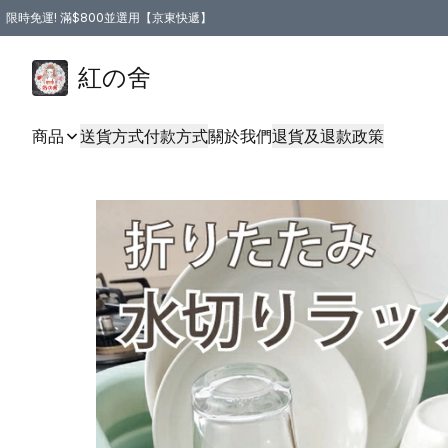
限時免運! 滿$800並選用【京東快遞】
紅の舍
商品
送貨方式
付款方式
關於我們
退貨及退款政策