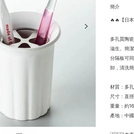
簡介
🔥🔥【日
多孔質陶瓷
滋生。簡潔
分隔板可同
卸，清洗簡單
材質：多孔質
尺寸：直徑約 
重量：約160
產地：中國
