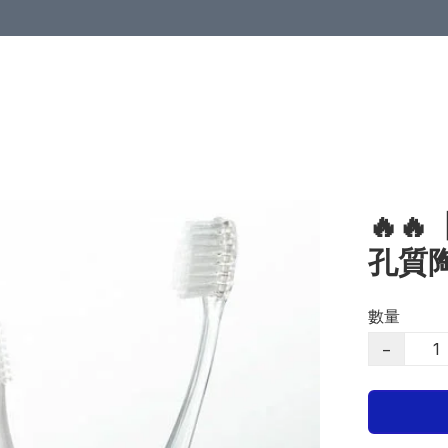
🔥
孔質
數量
−