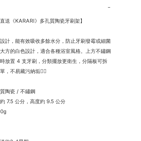
−
本直送《KARARI》多孔質陶瓷牙刷架】

設計，能有效吸收多餘水分，防止牙刷發霉或細菌
大方的白色設計，適合各種浴室風格。上方不鏽鋼
時放置 4 支牙刷，分類擺放更衛生，分隔板可拆
，不易藏污納垢👍🏻

陶瓷 / 不鏽鋼 

7.5 公分，高度約 9.5 公分 

g 
