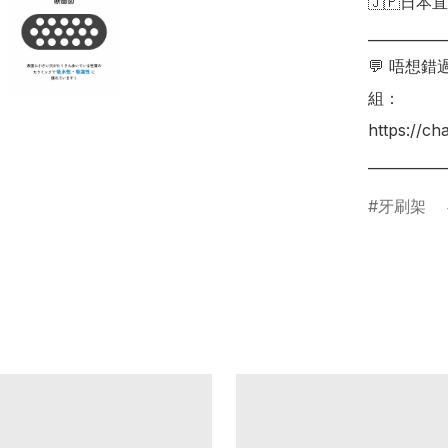
🇯🇵日本直
___________
💬 唔想
組：

https://c
牙刷架