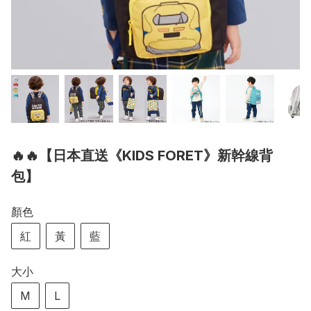
🔥🔥【日本直送《KIDS FORET》新幹線背
包】
顏色
紅
黃
藍
大小
M
L