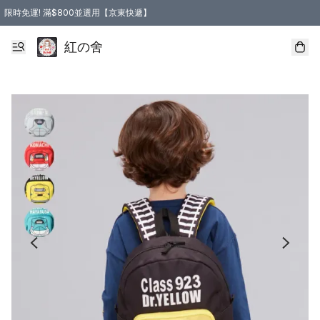
限時免運! 滿$800並選用【京東快遞】
紅の舍