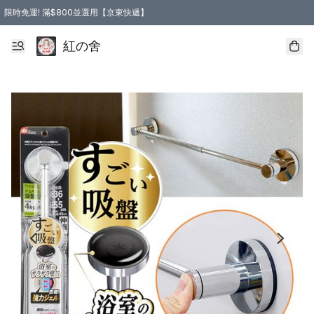
限時免運! 滿$800並選用【京東快遞】
紅の舍