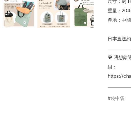
尺寸：約 H36
重量：204g
產地：中國

日本直送約 
___________
💬 唔想
組：

https://c
袋中袋