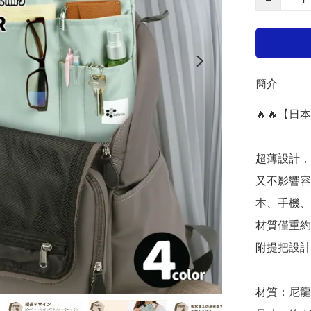
簡介
🔥🔥【日
超薄設計，
又不影響容
本、手機、
材質僅重約
附提把設計
材質：尼龍