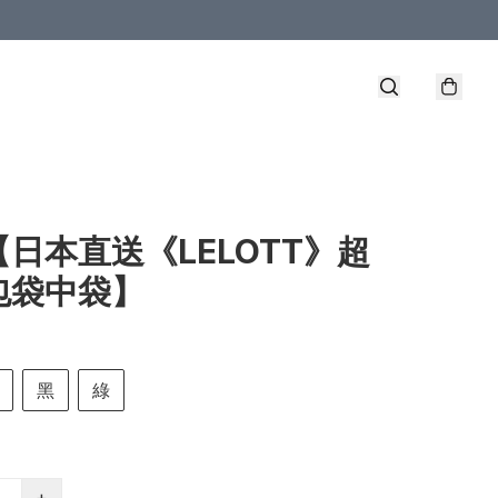
【日本直送《LELOTT》超
包袋中袋】
黑
綠
+