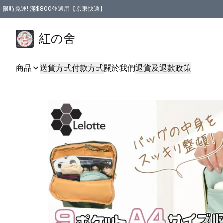
限時免運! 滿$800並選用【京東快遞】
紅の舍
商品
送貨方式
付款方式
關於我們
退貨及退款政策