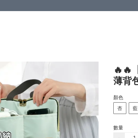
🔥
薄背
顏色
杏
藍
數量
−