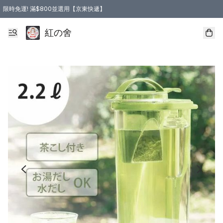
限時免運! 滿$800並選用【京東快遞】
紅の舍