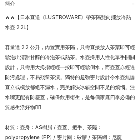
簡介
−
🔥🔥【日本直送《LUSTROWARE》帶茶隔雙向擺放冷熱
水壺 2.2L】

容量達 2.2 公升，內置實用茶隔，只需直接放入茶葉即可輕
鬆泡出清甜甘醇的冷泡茶或熱茶。水壺採用人性化單手開關
設計，只需用大拇指輕輕一按即可輕鬆倒水，而壺蓋亦經過
防污處理，不易殘留茶漬。獨特的超強密封設計令水壺無論
直立或橫放都絕不漏水，完美解決冰箱空間不足的煩惱。注
水嘴更配有防塵蓋，確保飲用衛生，是每個家庭四季必備的
質感生活好物👍🏻

材質：壺身：AS樹脂 / 壺蓋、把手、茶隔： 
polypropylene (PP) / 密封圈：矽膠 / 茶隔網：尼龍
