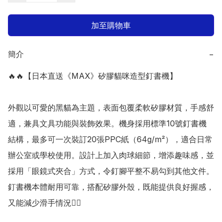
加至購物車
簡介
−
🔥🔥【日本直送《MAX》矽膠貓咪造型釘書機】

外觀以可愛的黑貓為主題，表面包覆柔軟矽膠材質，手感舒
適，兼具文具功能與裝飾效果。機身採用標準10號釘書機
結構，最多可一次裝訂20張PPC紙（64g/m²），適合日常
辦公室或學校使用。設計上加入肉球細節，增添趣味感，並
採用「眼鏡式夾合」方式，令釘腳平整不易勾到其他文件。
釘書機本體耐用可靠，搭配矽膠外殼，既能提供良好握感，
又能減少滑手情況👍🏻
