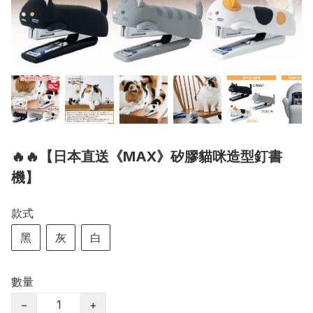
🔥🔥【日本直送《MAX》矽膠貓咪造型釘書
機】
款式
黑
灰
白
數量
−
+