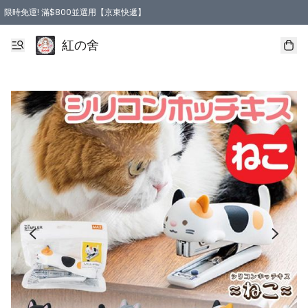
限時免運! 滿$800並選用【京東快遞】
紅の舍