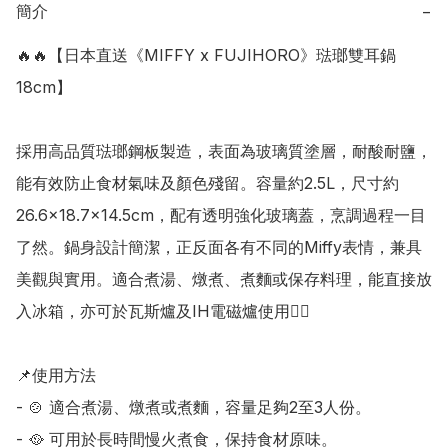
簡介
−
🔥🔥【日本直送《MIFFY x FUJIHORO》琺瑯雙耳鍋 
18cm】

採用高品質琺瑯鋼板製造，表面為玻璃質塗層，耐酸耐鹽，
能有效防止食材氣味及顏色殘留。容量約2.5L，尺寸約
26.6×18.7×14.5cm，配有透明強化玻璃蓋，烹調過程一目
了然。鍋身設計簡潔，正反面各有不同的Miffy表情，兼具
美觀與實用。適合煮湯、燉煮、煮麵或保存料理，能直接放
入冰箱，亦可於瓦斯爐及IH電磁爐使用👍🏻

📌使用方法

- 🍲 適合煮湯、燉煮或煮麵，容量足夠2至3人份。

- 🥘 可用於長時間慢火煮食，保持食材原味。
