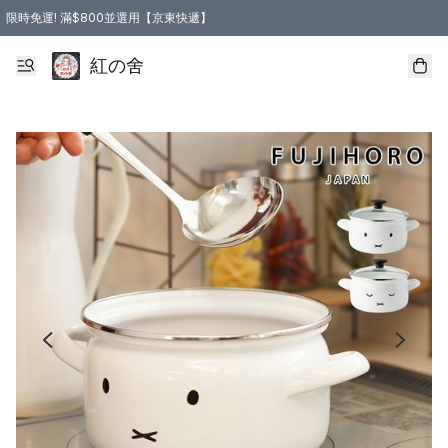
限時免運! 滿$800並選用【京東快遞】
紅の舍