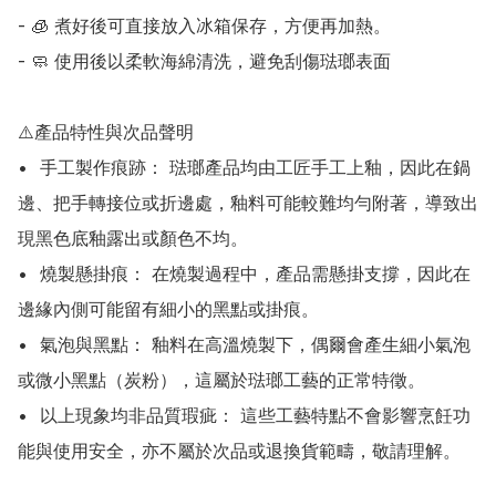
- 🧊 煮好後可直接放入冰箱保存，方便再加熱。

- 🧼 使用後以柔軟海綿清洗，避免刮傷琺瑯表面

⚠️產品特性與次品聲明

•	手工製作痕跡： 琺瑯產品均由工匠手工上釉，因此在鍋
邊、把手轉接位或折邊處，釉料可能較難均勻附著，導致出
現黑色底釉露出或顏色不均。

•	燒製懸掛痕： 在燒製過程中，產品需懸掛支撐，因此在
邊緣內側可能留有細小的黑點或掛痕。

•	氣泡與黑點： 釉料在高溫燒製下，偶爾會產生細小氣泡
或微小黑點（炭粉），這屬於琺瑯工藝的正常特徵。

•	以上現象均非品質瑕疵： 這些工藝特點不會影響烹飪功
能與使用安全，亦不屬於次品或退換貨範疇，敬請理解。
