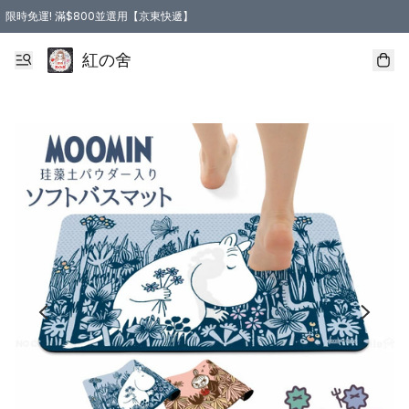
限時免運! 滿$800並選用【京東快遞】
紅の舍