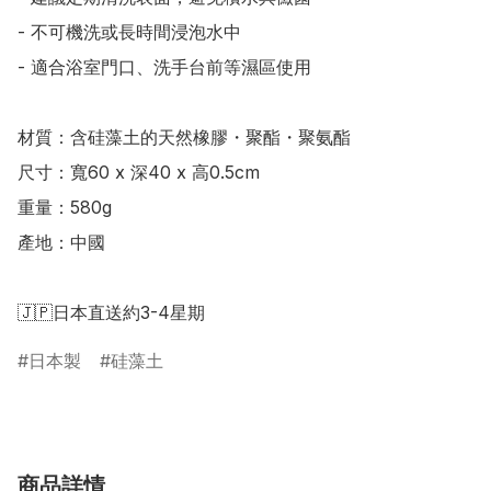
- 不可機洗或長時間浸泡水中

- 適合浴室門口、洗手台前等濕區使用

材質：含硅藻土的天然橡膠・聚酯・聚氨酯

尺寸：寬60 x 深40 x 高0.5cm

重量：580g

產地：中國

🇯🇵日本直送約3-4星期
日本製
硅藻土
商品詳情