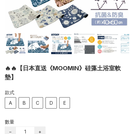
🔥🔥【日本直送《MOOMIN》硅藻土浴室軟
墊】
款式
A
B
C
D
E
數量
−
+