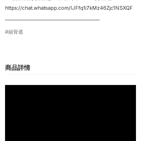
https://chat.whatsapp.com/IJFfq1i7kMz46Zjc1NSXQF

___________________________________________
縮骨遮
商品詳情