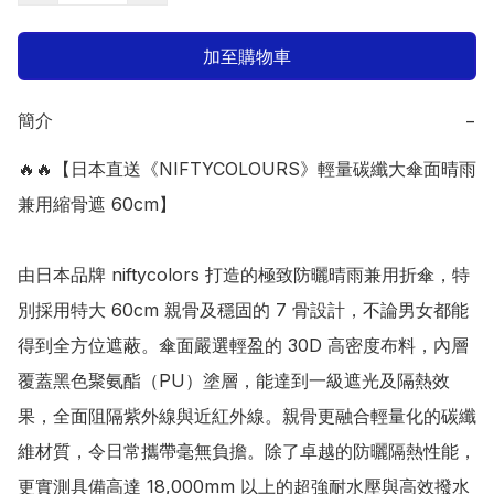
加至購物車
簡介
−
🔥🔥【日本直送《NIFTYCOLOURS》輕量碳纖大傘面晴雨
兼用縮骨遮 60cm】

由日本品牌 niftycolors 打造的極致防曬晴雨兼用折傘，特
別採用特大 60cm 親骨及穩固的 7 骨設計，不論男女都能
得到全方位遮蔽。傘面嚴選輕盈的 30D 高密度布料，內層
覆蓋黑色聚氨酯（PU）塗層，能達到一級遮光及隔熱效
果，全面阻隔紫外線與近紅外線。親骨更融合輕量化的碳纖
維材質，令日常攜帶毫無負擔。除了卓越的防曬隔熱性能，
更實測具備高達 18,000mm 以上的超強耐水壓與高效撥水