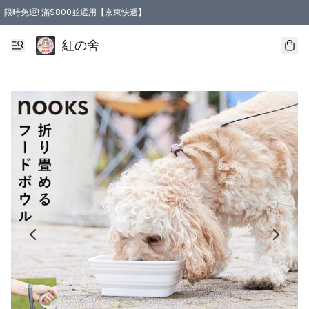
限時免運! 滿$800並選用【京東快遞】
紅の舍