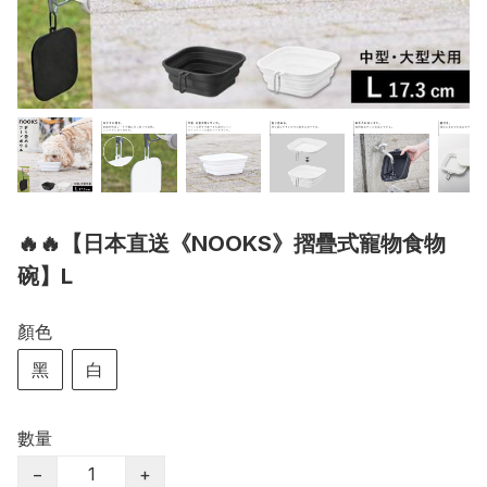
🔥🔥【日本直送《NOOKS》摺疊式寵物食物
碗】L
顏色
黑
白
數量
−
+