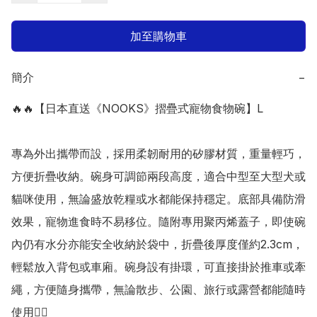
加至購物車
簡介
−
🔥🔥【日本直送《NOOKS》摺疊式寵物食物碗】L

專為外出攜帶而設，採用柔韌耐用的矽膠材質，重量輕巧，
方便折疊收納。碗身可調節兩段高度，適合中型至大型犬或
貓咪使用，無論盛放乾糧或水都能保持穩定。底部具備防滑
效果，寵物進食時不易移位。隨附專用聚丙烯蓋子，即使碗
內仍有水分亦能安全收納於袋中，折疊後厚度僅約2.3cm，
輕鬆放入背包或車廂。碗身設有掛環，可直接掛於推車或牽
繩，方便隨身攜帶，無論散步、公園、旅行或露營都能隨時
使用👍🏻
