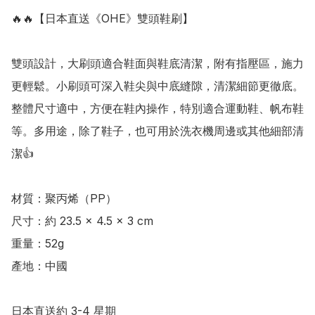
🔥🔥【日本直送《OHE》雙頭鞋刷】

雙頭設計，大刷頭適合鞋面與鞋底清潔，附有指壓區，施力
更輕鬆。小刷頭可深入鞋尖與中底縫隙，清潔細節更徹底。
整體尺寸適中，方便在鞋內操作，特別適合運動鞋、帆布鞋
等。多用途，除了鞋子，也可用於洗衣機周邊或其他細部清
潔👍 

材質：聚丙烯（PP）

尺寸：約 23.5 × 4.5 × 3 cm 

重量：52g

產地：中國

日本直送約 3-4 星期
