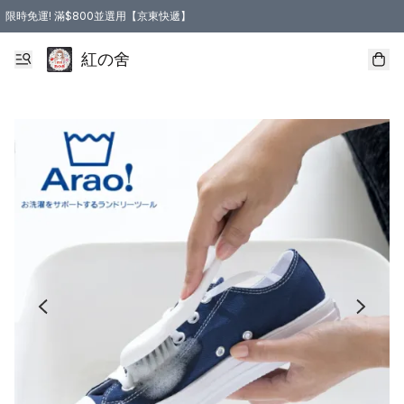
限時免運! 滿$800並選用【京東快遞】
紅の舍