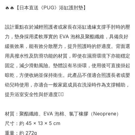
🔥🔥【日本直送《PUG》浴缸護肘墊】

設計重點在於減輕照護者或家長在浴缸邊緣支撐手肘時的壓
力，墊身採用柔軟厚實的 EVA 泡棉及聚酯纖維，具備良好
緩衝效果，能有效分散壓力，提升照護時的舒適度。背面選
用具撥水性及防滑功能的材質，即使在濕滑環境下亦能穩定
固定，減少滑動風險。墊體設有吊掛環，使用後可直接掛起
晾乾，方便收納並保持衛生。此產品不僅適合照護長者或嬰
幼兒時使用，亦適合一般家庭成員在洗澡時作為支撐輔助，
提升浴室安全性與舒適度👍🏻

材質：聚酯纖維、EVA 泡棉、氯丁橡膠（Neoprene）

尺寸：約 45 × 13 × 5 cm 

重量：約 272g
