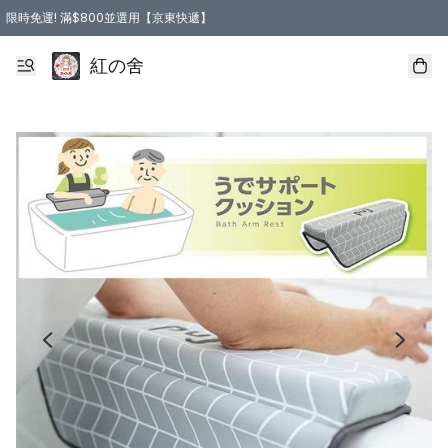
限時免運! 滿$800並選用【京東快遞】
紅の舍