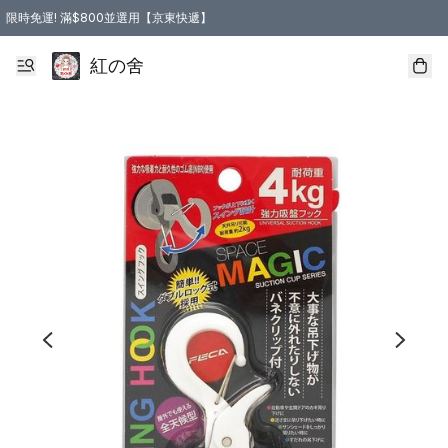
限時免運! 滿$800並選用【京東快遞】
紅の舍