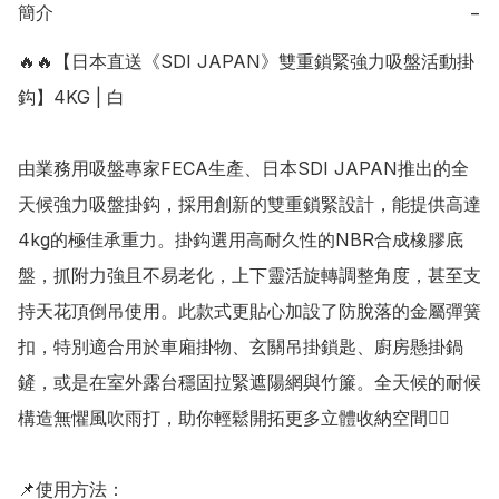
簡介
−
🔥🔥【日本直送《SDI JAPAN》雙重鎖緊強力吸盤活動掛
鈎】4KG | 白

由業務用吸盤專家FECA生產、日本SDI JAPAN推出的全
天候強力吸盤掛鈎，採用創新的雙重鎖緊設計，能提供高達
4kg的極佳承重力。掛鈎選用高耐久性的NBR合成橡膠底
盤，抓附力強且不易老化，上下靈活旋轉調整角度，甚至支
持天花頂倒吊使用。此款式更貼心加設了防脫落的金屬彈簧
扣，特別適合用於車廂掛物、玄關吊掛鎖匙、廚房懸掛鍋
鏟，或是在室外露台穩固拉緊遮陽網與竹簾。全天候的耐候
構造無懼風吹雨打，助你輕鬆開拓更多立體收納空間👍🏻

📌使用方法：
