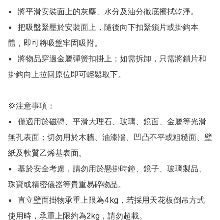
•	將平滑安裝面上的灰塵、水分及油分徹底擦拭乾淨。

•	把吸盤緊壓於安裝面上，隨後向下扣緊鎖片或掛鈎本
體，即可將吸盤牢固吸附。

•	將物品穿過金屬彈簧扣掛上；如需拆卸，只需將鎖片和
掛鈎向上拉回原位即可輕鬆取下。

💢注意事項：

•	僅適用於磁磚、平滑大理石、玻璃、鏡面、金屬等光滑
無孔表面；切勿用於木牆、油漆牆、凹凸不平或粗糙面、壁
紙及軟質乙烯基表面。

•	基於安全考慮，請勿用於懸掛時鐘、鏡子、玻璃製品、
珠寶或精密儀器等貴重易碎物品。

•	直立壁面掛物承重上限為4kg，若採用天花板倒吊方式
使用時，承重上限約為2kg，請勿超載。
