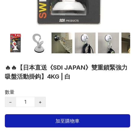
🔥🔥【日本直送《SDI JAPAN》雙重鎖緊強力
吸盤活動掛鈎】4KG | 白
數量
−
+
加至購物車