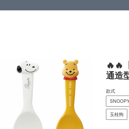
🔥
通造
款式
SNOOP
玉桂狗