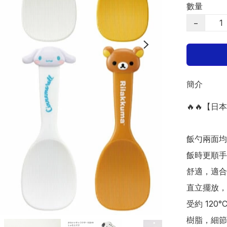
數量
−
簡介
🔥🔥【日
飯勺兩面均
飯時更順手
舒適，適合
直立擺放，
受約 120
樹脂，細節