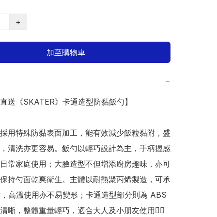
+
加至購物車
−
本直送《SKATER》卡通造型防黏飯勺】

採用特殊防黏表面加工，能有效減少飯粒黏附，盛
，清洗亦更容易。飯勺以輕巧設計為主，手柄握感
日常家庭使用；大臉造型不但增添廚房趣味，亦可
保持勺面乾爽衛生。主體以耐熱聚丙烯製造，可承
°C，高溫使用亦不易變形；卡通造型部分則為 ABS 
清晰，整體重量輕巧，適合大人及小朋友使用👍🏻
