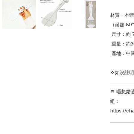
材質：本體
（耐熱 80°
 尺寸：約 7 × 18 cm

 重量：約30g

 產地：中國

💢如沒註
___________
💬 唔想
組：

https://c
___________