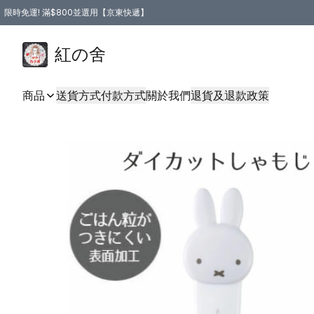
限時免運! 滿$800並選用【京東快遞】
紅の舍
商品
送貨方式
付款方式
關於我們
退貨及退款政策