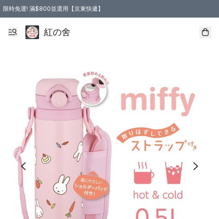
限時免運! 滿$800並選用【京東快遞】
紅の舍