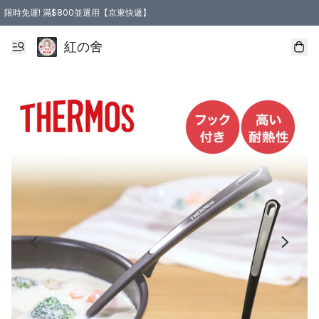
限時免運! 滿$800並選用【京東快遞】
紅の舍