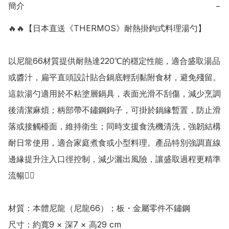
簡介
−
🔥🔥【日本直送《THERMOS》耐熱掛鉤式料理湯勺】

以尼龍66材質提供耐熱達220℃的穩定性能，適合盛取湯品
或醬汁，扁平直頭設計貼合鍋底輕刮黏附食材，避免殘留。
這款湯勺適用於不粘塗層鍋具，表面光滑不刮傷，減少烹調
後清潔麻煩；柄部帶不鏽鋼鉤子，可掛於鍋緣暫置，防止滑
落或接觸檯面，維持衛生；同時支援食洗機清洗，強韌結構
耐日常使用，適合家庭煮食或小型料理。產品特別強調直線
邊緣提升注入口徑控制，減少灑出風險，讓盛取過程更精準
流暢👍🏻

材質：本體尼龍（尼龍66）；板・金屬零件不鏽鋼

尺寸：約寬9 × 深7 × 高29 cm
