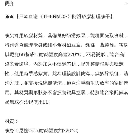
簡介
−
🔥🔥【日本直送《THERMOS》防滑矽膠料理筷子】

筷尖採用矽膠材質，具備良好防滑效果，能穩固夾取食材，
特別適合處理滑身或細小食材如豆腐、麵條、蔬菜等。筷身
以尼龍66製成，耐熱溫度高達220°C，不易變形，適合高
溫煮食環境。內部加入不鏽鋼芯材，提升整體強度與穩定
性，使用時手感紮實。此料理筷設計簡潔，無多餘接縫，清
洗方便，並支援洗碗機清潔，適合注重衛生與效率的家庭使
用。其材質與形狀亦不會損傷鍋具塗層，特別適合搭配氟素
塗層或不沾鍋使用👍🏻

材質：

筷身：尼龍66（耐熱溫度約220°C） 
