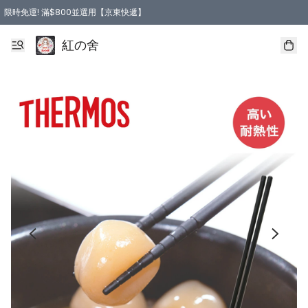
限時免運! 滿$800並選用【京東快遞】
紅の舍