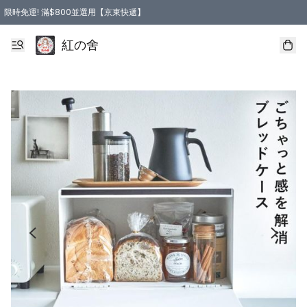
限時免運! 滿$800並選用【京東快遞】
紅の舍