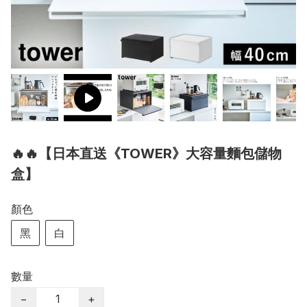
🔥🔥【日本直送《TOWER》大容量麵包儲物
盒】
顏色
黑
白
數量
−
+