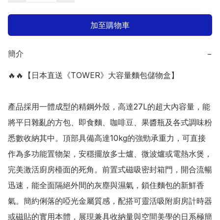
加至購物車
簡介
−
🔥🔥【日本直送《TOWER》大容量麵包儲物盒】 

產品採用一體成型的精鋼外殼，高達27L的超大內容量，能
將平日雜亂的方包、即食麵、咖啡豆、果醬瓶及各式調味粉
悉數收納其中。頂部具備高達10kg的強勁承重力，可直接
作為多功能置物架，安穩擺放多士爐、微波爐或電熱水煲，
完美激活廚房檯面的死角。前置式磁吸密封箱門，開合流暢
迅速，能全面隔絕外間的灰塵與濕氣，鎖住麵包的新鮮香
氣。簡約俐落的啞光金屬質感，配搭可靈活吸附廚房計時器
或磁貼的實用本體，展現兼具收納量與空間美學的日系極簡