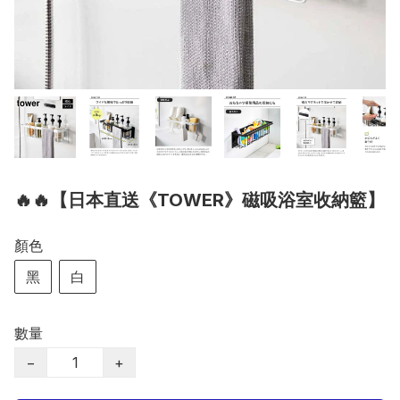
🔥🔥【日本直送《TOWER》磁吸浴室收納籃】
顏色
黑
白
數量
−
+