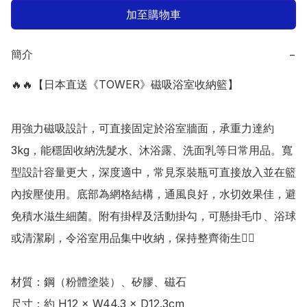
加至購物車
簡介
−
🔥🔥【日本直送《TOWER》磁吸浴室收納籃】

用強力磁吸設計，可直接固定於浴室牆面，承重力達約
3kg，能穩固收納洗髮水、沐浴露、洗面乳等日常用品。寬
型設計容量更大，深度適中，常見泵裝瓶可直接放入並在籃
內按壓使用。底部為網格結構，通風良好，水切效果佳，避
免積水滋生細菌。附有掛桿及活動掛勾，可懸掛毛巾、浴球
或清潔刷，令浴室用品集中收納，保持整齊衛生👍🏻

材質：鋼（粉體塗裝）、矽膠、磁石

尺寸：約 H12 × W44.3 × D12.3cm
