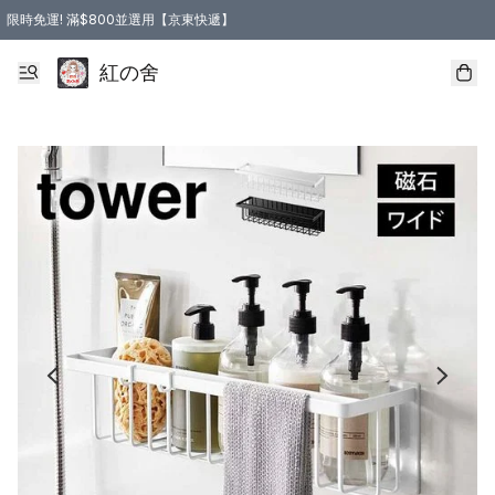
限時免運! 滿$800並選用【京東快遞】
紅の舍