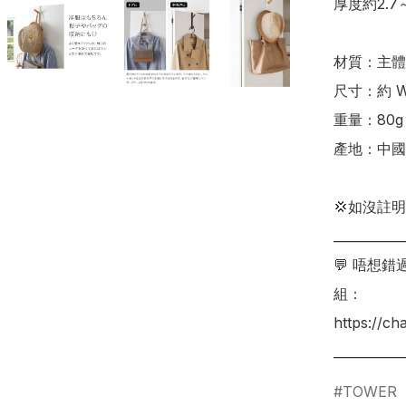
厚度約2.7
材質：主體
尺寸：約 W1.
重量：80g

產地：中國

💢如沒註
___________
💬 唔想
組：

https://c
TOWER