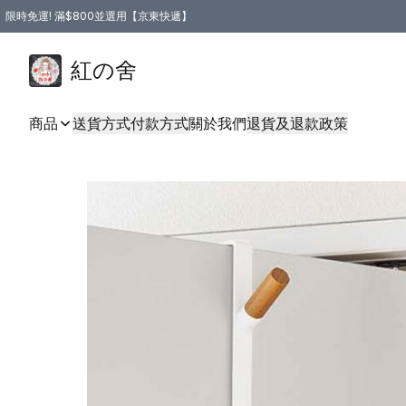
限時免運! 滿$800並選用【京東快遞】
紅の舍
商品
送貨方式
付款方式
關於我們
退貨及退款政策