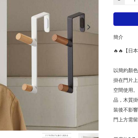
簡介
🔥🔥【日
以簡約顏色
掛在門片上
空間使用。
品，木質掛
裝後不影響
門上方需留有