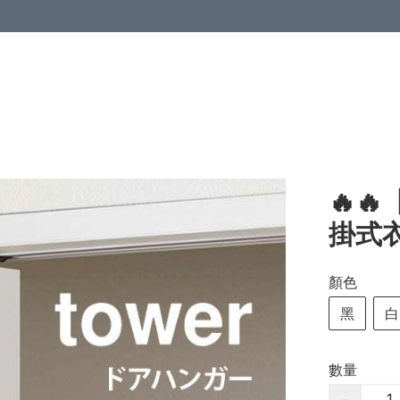
🔥
掛式
顏色
黑
白
數量
−