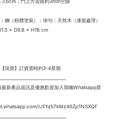
～3.6cm；門上方需留約3mm空隙 

：鋼（粉體塗裝）；掛勾：天然木（漆面處理） 

5 × D9.8 × H18 cm 

明【現貨】訂貨需時約3-4星期

________________________________

錯過最新產品資訊及優惠歡迎加入我哋Whatsapp群
hat.whatsapp.com/IJFfq1i7kMz46Zjc1NSXQF
