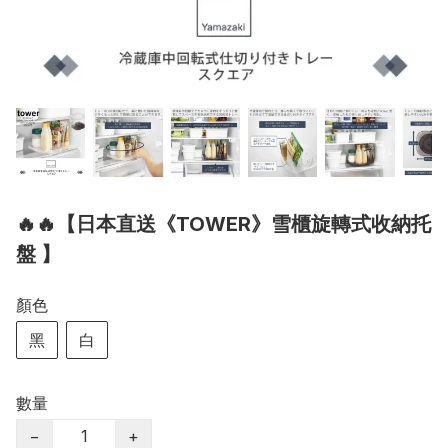
🔥🔥【日本直送《TOWER》雪櫃旋轉式收納托
盤 】
顏色
黑
白
數量
−
+