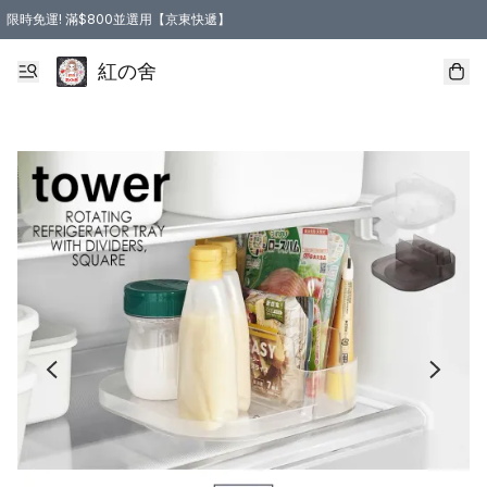
限時免運! 滿$800並選用【京東快遞】
紅の舍