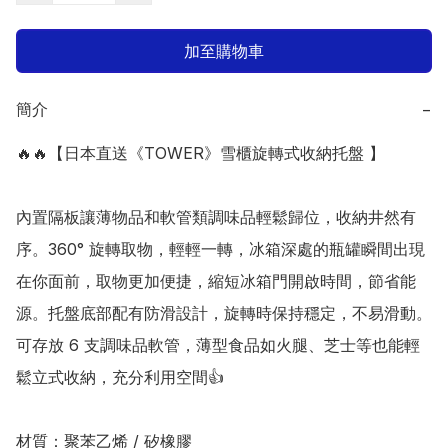
加至購物車
簡介
−
🔥🔥【日本直送《TOWER》雪櫃旋轉式收納托盤 】

內置隔板讓薄物品和軟管類調味品輕鬆歸位，收納井然有
序。360° 旋轉取物，輕輕一轉，冰箱深處的瓶罐瞬間出現
在你面前，取物更加便捷，縮短冰箱門開啟時間，節省能
源。托盤底部配有防滑設計，旋轉時保持穩定，不易滑動。
可存放 6 支調味品軟管，薄型食品如火腿、芝士等也能輕
鬆立式收納，充分利用空間👍 

材質：聚苯乙烯 / 矽橡膠 
